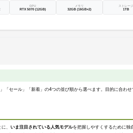
GPU
メモリ
ストレー
2
RTX 5070 (12GB)
32GB (16GB×2)
1TB
値」「セール」「新着」の4つの並び順から選べます。目的に合わ
とに、
いま注目されている人気モデル
を把握しやすくするために独