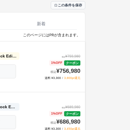
この条件を保存
新着
このページにはPRが含まれます。
GALLERIA XMR9A-R58-GD Ryzen 9 9950X3D2搭載 『Minecraft: Java ＆ Bedrock Edition for PC、PC Game Pass同梱版』
¥
759,980
税込
1
%OFF
クーポン
¥
756,980
ジ
税込
送料 ¥3,300
/
3,800pt還元
GALLERIA XMR9A-R57T-GD Ryzen 9 9950X3D2搭載 『Minecraft: Java ＆ Bedrock Edition for PC、PC Game Pass同梱版』
¥
689,980
税込
1
%OFF
クーポン
¥
686,980
ジ
税込
送料 ¥3,300
/
3,450pt還元