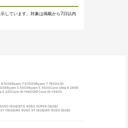
表示しています。対象は掲載から7日以内
7 9700X
Ryzen 7 8700G
Ryzen 7 7800X3D
600X
Ryzen 5 5500
Ryzen 5 4500
Core Ultra 9 285K
a 5 225
Core i9-14900KF
Core i9-14900
 5050 (8GB)
RTX 4080 SUPER (16GB)
XT (16GB)
RX 9060 XT (8GB)
RX 9060 (8GB)