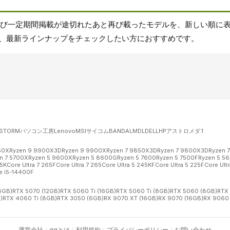
よび一定期間掲載が途切れたあと再び載ったモデルを、新しい順に
、最新ラインナップをチェックしたい方におすすめです。
STORM
パソコン工房
Lenovo
MSI
サイコム
BANDAL
MDL
DELL
HP
アストロメダ
.1
50X
Ryzen 9 9900X3D
Ryzen 9 9900X
Ryzen 7 9850X3D
Ryzen 7 9800X3D
Ryzen 
n 7 5700X
Ryzen 5 9600X
Ryzen 5 8600G
Ryzen 5 7600
Ryzen 5 7500F
Ryzen 5 5
65K
Core Ultra 7 265F
Core Ultra 7 265
Core Ultra 5 245KF
Core Ultra 5 225F
Core Ultr
e i5-14400F
6GB)
RTX 5070 (12GB)
RTX 5060 Ti (16GB)
RTX 5060 Ti (8GB)
RTX 5060 (8GB)
RTX
)
RTX 4060 Ti (8GB)
RTX 3050 (6GB)
RX 9070 XT (16GB)
RX 9070 (16GB)
RX 9060 
運営会社
｜
ggとは
｜
利用規約
｜
プライバシーポリシー
｜
お問い合わせ