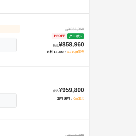
¥
861,960
税込
1
%OFF
クーポン
¥
858,960
ジ
税込
送料 ¥3,300
/
4,310pt還元
¥
959,800
税込
送料 無料
/
0pt還元
ジ
¥
864,980