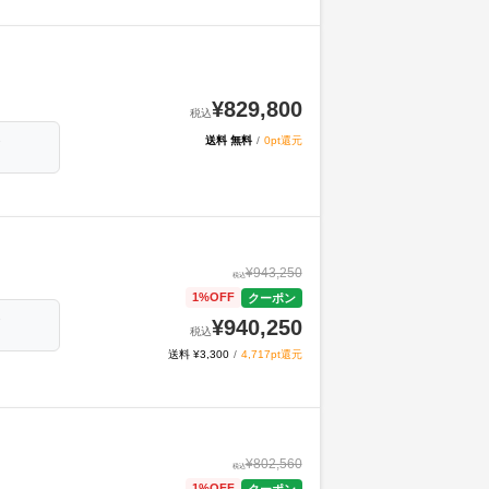
¥
829,800
税込
送料 無料
/
0pt還元
ジ
¥
943,250
税込
1
%OFF
クーポン
ジ
¥
940,250
税込
送料 ¥3,300
/
4,717pt還元
¥
802,560
税込
1
%OFF
クーポン