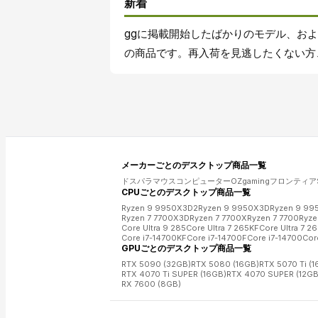
新着
ggに掲載開始したばかりのモデル、お
の商品です。再入荷を見逃したくない方
メーカーごとの
デスクトップ
商品一覧
ドスパラ
マウスコンピューター
OZgaming
フロンティア
CPUごとの
デスクトップ
商品一覧
Ryzen 9 9950X3D2
Ryzen 9 9950X3D
Ryzen 9 99
Ryzen 7 7700X3D
Ryzen 7 7700X
Ryzen 7 7700
Ryze
Core Ultra 9 285
Core Ultra 7 265KF
Core Ultra 7 2
Core i7-14700KF
Core i7-14700F
Core i7-14700
Cor
GPUごとの
デスクトップ
商品一覧
RTX 5090 (32GB)
RTX 5080 (16GB)
RTX 5070 Ti (1
RTX 4070 Ti SUPER (16GB)
RTX 4070 SUPER (12GB
RX 7600 (8GB)