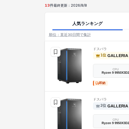
13
件
最終更新：
2026/8/8
人気ランキング
順位：直近30日間で集計
ドスパラ
1
位
CPU
Ryzen 9 9950X3D
即納
ドスパラ
2
位
CPU
Ryzen 9 9950X3D