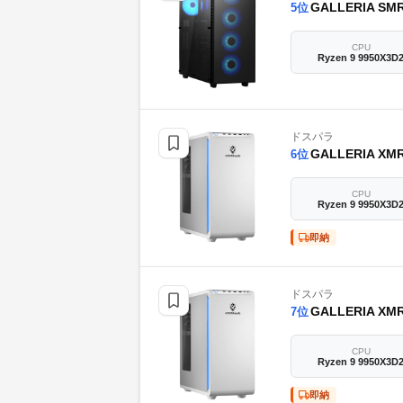
GALLERIA SMR9E-R5
5
位
CPU
Ryzen 9 9950X3D
ドスパラ
GALLERIA XMR9A-R
6
位
CPU
Ryzen 9 9950X3D
即納
ドスパラ
GALLERIA XMR9A-R5
7
位
CPU
Ryzen 9 9950X3D
即納