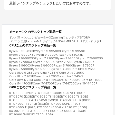
最新ラインナップをチェックしたい方におすすめです。
メーカーごとの
デスクトップ
商品一覧
ドスパラ
マウスコンピューター
OZgaming
フロンティア
STORM
パソコン工房
Lenovo
MSI
サイコム
BANDAL
MDL
DELL
HP
アストロメダ
.1
CPUごとの
デスクトップ
商品一覧
Ryzen 9 9950X3D2
Ryzen 9 9950X3D
Ryzen 9 9950X
Ryzen 9 9900X3D
Ryzen 9 9900X
Ryzen 7 9850X3D
Ryzen 7 9800X3D
Ryzen 7 9700X
Ryzen 7 8700G
Ryzen 7 7800X3D
Ryzen 7 7700X3D
Ryzen 7 7700X
Ryzen 7 7700
Ryzen 7 5700X
Ryzen 5 9600X
Ryzen 5 8600G
Ryzen 5 7600
Ryzen 5 7500F
Ryzen 5 5600X
Ryzen 5 5500
Ryzen 5 4500
Core Ultra 9 285K
Core Ultra 9 285
Core Ultra 7 265KF
Core Ultra 7 265K
Core Ultra 7 265F
Core Ultra 7 265
Core Ultra 5 245KF
Core Ultra 5 225F
Core Ultra 5 225
Core i9-14900KF
Core i9-14900
Core i7-14700KF
Core i7-14700F
Core i7-14700
Core i5-14400F
GPUごとの
デスクトップ
商品一覧
RTX 5090 (32GB)
RTX 5080 (16GB)
RTX 5070 Ti (16GB)
RTX 5070 (12GB)
RTX 5060 Ti (16GB)
RTX 5060 Ti (8GB)
RTX 5060 (8GB)
RTX 5050 (8GB)
RTX 4080 SUPER (16GB)
RTX 4070 Ti SUPER (16GB)
RTX 4070 SUPER (12GB)
RTX 4060 Ti (8GB)
RTX 3050 (6GB)
RX 9070 XT (16GB)
RX 9070 (16GB)
RX 9060 XT (16GB)
RX 9060 XT (8GB)
RX 9060 (8GB)
RX 7600 (8GB)