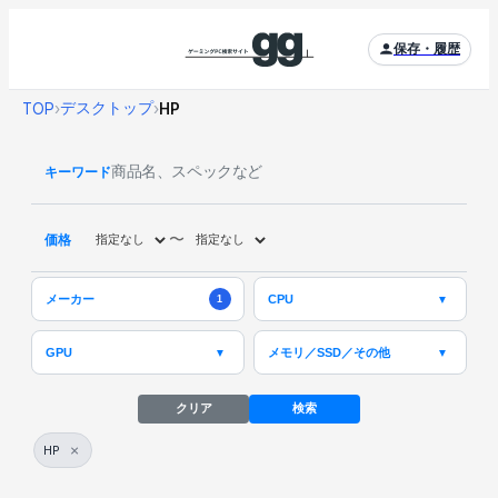
保存・履歴
デスクトップ
TOP
›
›
HP
キーワード
〜
価格
メーカー
CPU
▼
1
メモリ／SSD／その他
GPU
▼
▼
クリア
検索
×
HP