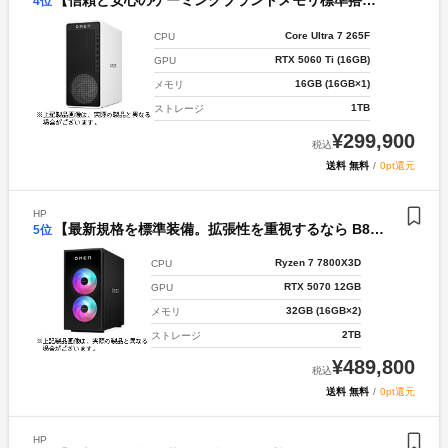
【信頼と安心のゲーミングブランドメモリ標準搭載キャンペーン】OMEN by HP 16L Gaming Desktop TG03-0028jp パフォーマンスエクストラモデル v2【C21】
4
位
Core Ultra 7 265F
CPU
RTX 5060 Ti (16GB)
GPU
16GB (16GB×1)
メモリ
1TB
ストレージ
¥
299,900
税込
送料 無料
/
0pt還元
HP
【最新規格を標準装備。拡張性を重視するなら B850キャンペーン】OMEN by HP 35L Gaming Desktop GT16-1001jp プレスティージプラスモデル 【C33】
5
位
Ryzen 7 7800X3D
CPU
RTX 5070 12GB
GPU
32GB (16GB×2)
メモリ
2TB
ストレージ
¥
489,800
税込
送料 無料
/
0pt還元
HP