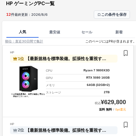
HP ゲーミングPC一覧
12
件
最終更新：
2026/8/6
この条件を保存
人気
最安値
セール
新着
順位：直近30日間で集計
このページにはPRが含まれます
HP
【最新規格を標準装備。拡張性を重視するなら B850キャンペーン】OMEN by HP 35L Gaming Desktop GT16-1003jp ピナクルプラスモデル 【C35】
1
位
Ryzen 7 9800X3D
CPU
RTX 5080 16GB
GPU
64GB (32GB×2)
メモリ
2TB
ストレージ
¥
629,800
税込
送料 無料
/
0pt還元
HP
【最新規格を標準装備。拡張性を重視するなら B850キャンペーン】OMEN by HP 35L Gaming Desktop GT17-0003jp オブシディアンプラスモデル 【C6】
2
位