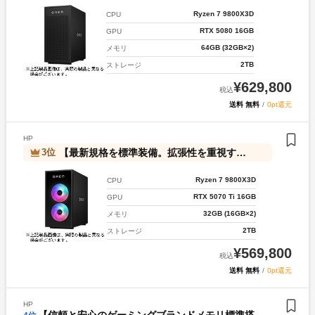
Ryzen 7 9800X3D
CPU
RTX 5080 16GB
GPU
64GB (32GB×2)
メモリ
2TB
ストレージ
¥
629,800
税込
送料 無料
/
0pt還元
HP
【最新規格を標準装備。拡張性を重視するなら B850キャンペーン】OMEN by HP 35L Gaming Desktop GT16-1002jp ピナクルモデル 【C34】
3
位
Ryzen 7 9800X3D
CPU
RTX 5070 Ti 16GB
GPU
32GB (16GB×2)
メモリ
2TB
ストレージ
¥
569,800
税込
送料 無料
/
0pt還元
HP