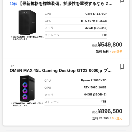
【最新規格を標準装備。拡張性を重視するなら Z790Hキャンペーン】OMEN by HP 35L Gaming Desktop GT17-0011jp モノリスプラスモデル【C5】
10
位
Core i7-14700F
CPU
RTX 5070 Ti 16GB
GPU
32GB (16GB×2)
メモリ
2TB
ストレージ
¥
549,800
税込
送料 無料
/
0pt還元
HP
OMEN MAX 45L Gaming Desktop GT23-0000jp プリエミネントモデル【S1】
Ryzen 7 9800X3D
CPU
RTX 5080 16GB
GPU
64GB (32GB×2)
メモリ
4TB
ストレージ
¥
896,500
税込
送料 ¥3,300
/
0pt還元