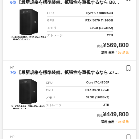
【最新規格を標準装備。拡張性を重視するなら B850キャンペーン】OMEN by HP 35L Gaming Desktop GT17-0002jp オブシディアンモデル 【C5】
6
位
Ryzen 7 9800X3D
CPU
RTX 5070 Ti 16GB
GPU
32GB (16GB×2)
メモリ
2TB
ストレージ
¥
569,800
税込
送料 無料
/
0pt還元
HP
【最新規格を標準装備。拡張性を重視するなら Z790Hキャンペーン】OMEN by HP 35L Gaming Desktop GT17-0010jp モノリスモデル 【C4】
7
位
Core i7-14700F
CPU
RTX 5070 12GB
GPU
32GB (16GB×2)
メモリ
2TB
ストレージ
¥
449,800
税込
送料 無料
/
0pt還元
HP