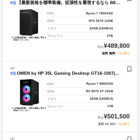
【最新規格を標準装備。拡張性を重視するなら B850キャンペーン】OMEN by HP 35L Gaming Desktop GT17-0001jp オニキスプラスモデル 【C4】
8
位
Ryzen 7 7800X3D
CPU
RTX 5070 12GB
GPU
32GB (16GB×2)
メモリ
2TB
ストレージ
¥
489,800
税込
送料 無料
/
0pt還元
HP
OMEN by HP 35L Gaming Desktop GT16-1007jp プリエミネントモデル 【S13】
9
位
Ryzen 7 9800X3D
CPU
RX 9070 XT 16GB
GPU
32GB (16GB×2)
メモリ
1TB
ストレージ
¥
501,500
税込
送料 ¥3,300
/
0pt還元
HP