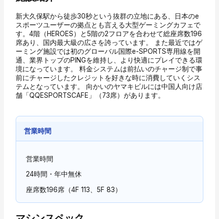
新大久保駅から徒歩30秒という抜群の立地にある、日本のe
スポーツユーザーの拠点とも言える大型ゲーミングカフェで
す。4階（HEROES）と5階の2フロアを合わせて総座席数196
席あり、国内最大級の広さを誇っています。 また最近ではゲ
ーミング施設では初のグローバル国際e-SPORTS専用線を開
通、業界トップのPINGを維持し、より快適にプレイできる環
境になっています。 料金システムは前払いのチャージ制で事
前にチャージしたクレジットを好きな時に消費していくシス
テムとなっています。 向かいのヤマキビルには中国人向け店
舗「QQESPORTSCAFE」（73席）があります。
営業時間
営業時間
24時間・年中無休
座席数
196席（4F 113、5F 83）
マシンスペック