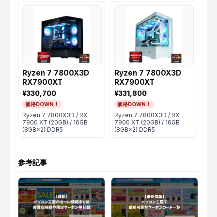
Ryzen 7 7800X3D
Ryzen 7 7800X3D
Ry
RX7900XT
RX7900XT
RX
¥330,700
¥331,800
¥3
価格DOWN！
価格DOWN！
価
Ryzen 7 7800X3D / RX
Ryzen 7 7800X3D / RX
Ryz
7900 XT (20GB) / 16GB
7900 XT (20GB) / 16GB
790
(8GB×2) DDR5
(8GB×2) DDR5
(8G
参考記事