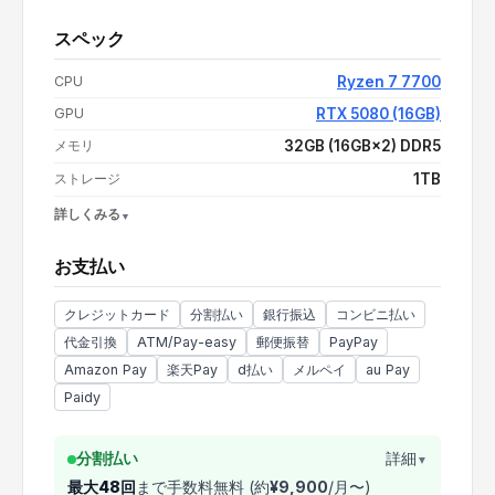
スペック
ポイントキャンペーン
+
2,158
pt
CPU
Ryzen 7 7700
支払い額（値引き・送料込み）
¥474,800
GPU
RTX 5080 (16GB)
メモリ
32GB (16GB×2) DDR5
ストレージ
1TB
詳しくみる
OS
Windows 11 Home
お支払い
電源
1000W 80PLUS PLATINUM
CPUクーラー
空冷
クレジットカード
分割払い
銀行振込
コンビニ払い
代金引換
ATM/Pay-easy
郵便振替
PayPay
Amazon Pay
楽天Pay
d払い
メルペイ
au Pay
Paidy
分割払い
詳細
▼
最大
48
回
まで手数料無料 (約
¥
9,900
/月〜)