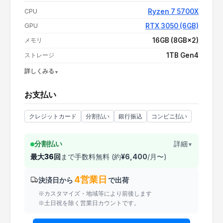
支払い額（値引き・送料込み）
¥229,900
CPU
Ryzen 7 5700X
GPU
RTX 3050 (6GB)
メモリ
16GB (8GB×2)
ストレージ
1TB Gen4
詳しくみる
OS
Windows 11 Home
お支払い
電源
550W 80PLUS BRONZE
CPUクーラー
水冷
クレジットカード
分割払い
銀行振込
コンビニ払い
分割払い
詳細
▼
最大
36
回
まで手数料無料 (約
¥
6,400
/月〜)
4営業日
決済日から
で出荷
※カスタマイズ・地域等により前後します
※土日祝を除く営業日カウントです。