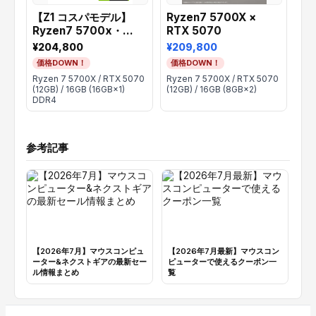
【Z1 コスパモデル】
Ryzen7 5700X ×
【
Ryzen7 5700x・
RTX 5070
Ry
RTX5070
RT
¥204,800
¥209,800
¥2
価格DOWN！
価格DOWN！
価
Ryzen 7 5700X / RTX 5070
Ryzen 7 5700X / RTX 5070
Ryz
(12GB) / 16GB (16GB×1)
(12GB) / 16GB (8GB×2)
(12
DDR4
DD
参考記事
【2026年7月】マウスコンピュ
【2026年7月最新】マウスコン
【
ーター&ネクストギアの最新セー
ピューターで使えるクーポン一
タ
ル情報まとめ
覧
金