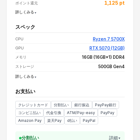
1,125
pt
ポイント還元
詳しくみる
スペック
買い替え応援 3,000円OFF COUPON
-
¥3,000
CPU
Ryzen 7 5700X
支払い額（値引き・送料込み）
¥225,280
GPU
RTX 5070 (12GB)
メモリ
16GB (16GB×1) DDR4
ストレージ
500GB Gen4
詳しくみる
OS
Windows 11 Home
お支払い
電源
750W 80PLUS GOLD
CPUクーラー
空冷
クレジットカード
分割払い
銀行振込
PayPay銀行
コンビニ払い
代金引換
ATM/Pay-easy
PayPay
Amazon Pay
楽天Pay
d払い
PayPal
分割払い
詳細
▼