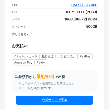
支払い額（値引き・送料込み）
¥329,100
CPU
Core i7-14700F
GPU
RX 7900 XT (20GB)
メモリ
16GB (8GB×2) DDR4
ストレージ
500GB
詳しくみる
OS
Windows 11 Pro
お支払い
電源
850W 80PLUS GOLD
CPUクーラー
空冷
クレジットカード
銀行振込
コンビニ払い
PayPay
Amazon Pay
Paidy
最短10日
決済日から
で出荷
※カスタマイズ・地域等により前後します
※土日祝を含む日数です
公式サイトで見る