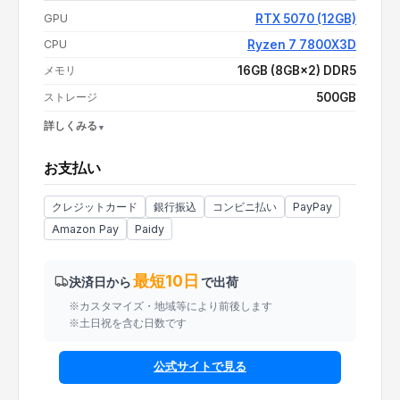
支払い額（値引き・送料込み）
¥341,500
GPU
RTX 5070 (12GB)
CPU
Ryzen 7 7800X3D
メモリ
16GB (8GB×2) DDR5
ストレージ
500GB
詳しくみる
OS
Windows 11 Pro
お支払い
電源
750W 80PLUS BRONZE
CPUクーラー
空冷
クレジットカード
銀行振込
コンビニ払い
PayPay
Amazon Pay
Paidy
最短10日
決済日から
で出荷
※カスタマイズ・地域等により前後します
※土日祝を含む日数です
公式サイトで見る