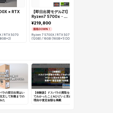
00X × RTX
【即日出荷モデルZ1】
【Z1series】 R
Ryzen7 5700x・
5700x・RTX5
RTX5070
¥219,800
¥223,800
価格DOWN！
価格DOWN！
X / RTX 5070
Ryzen 7 5700X / RTX 5070
Ryzen 7 5700X / R
(8GB×2)
(12GB) / 16GB (16GB×1) DDR4
(12GB) / 16GB (16G
パラの翌日出荷はい
【体験談】ドスパラの買取を利用し
ドスパラ保証はいら
注文して到着までの
てわかったこと&ひどいと言われる
や必要性をシンプル
みた
理由や査定金額を掲載