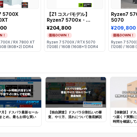
7 5700X
【Z1 コスパモデル】
Ryzen7 57
0XT
Ryzen7 5700x・
5070
RTX5070
700
¥204,800
¥209,800
N！
価格DOWN！
価格DOWN！
5700X / RX 7800 XT
Ryzen 7 5700X / RTX 5070
Ryzen 7 5700
16GB (8GB×2) DDR4
(12GB) / 16GB (16GB×1) DDR4
(12GB) / 16GB 
年7月】ドスパラ最新セール
【独自調査】ドスパラ分割払いの審
【体験談】ドス
まとめ。最もお得な買い
査、やり方、流れについて徹底解説
つ届く？実際に
時間を確認して