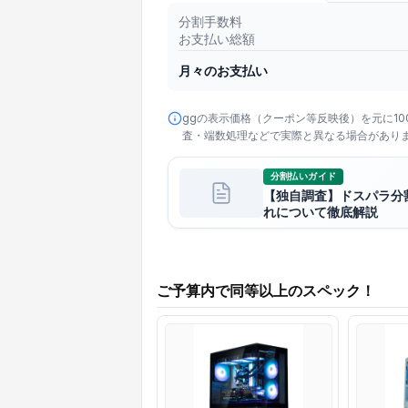
分割手数料
お支払い総額
月々のお支払い
ggの表示価格（クーポン等反映後）を元に1
査・端数処理などで実際と異なる場合があり
分割払いガイド
【独自調査】ドスパラ分
れについて徹底解説
ご予算内で同等以上のスペック！