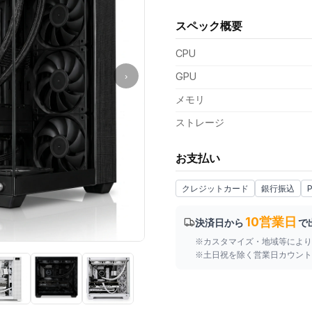
スペック概要
支払い額（値引き・送料込み）
CPU
GPU
›
メモリ
ストレージ
お支払い
クレジットカード
銀行振込
P
10営業日
決済日から
で
※カスタマイズ・地域等により
※土日祝を除く営業日カウント