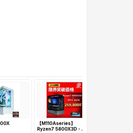
700X
【M110Aseries】
FRGAMB550/
Ryzen7 5800X3D・
¥259,800