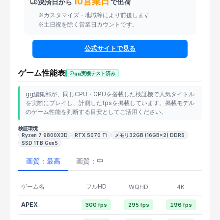
10営業日
決済日から
で出荷
※カスタマイズ・地域等により前後します
※土日祝を除く営業日カウントです。
公式サイトで見る
ゲーム性能表
gg実機テスト済み
gg編集部が、同じCPU・GPUを搭載した検証機で人気タイトル
を実際にプレイし、計測したfpsを掲載しています。掲載モデル
のゲーム性能を判断する目安としてご活用ください。
検証環境
Ryzen 7 9800X3D
RTX 5070 Ti
メモリ32GB (16GB×2) DDR5
SSD 1TB Gen5
画質：最高
画質：中
ゲーム名
フルHD
WQHD
4K
APEX
300 fps
295 fps
196 fps