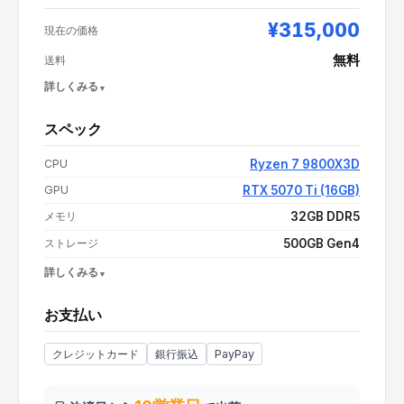
¥315,000
現在の価格
無料
送料
詳しくみる
スペック
支払い額（値引き・送料込み）
¥315,000
CPU
Ryzen 7 9800X3D
GPU
RTX 5070 Ti (16GB)
メモリ
32GB DDR5
ストレージ
500GB Gen4
詳しくみる
OS
Windows 11 Home
お支払い
電源
情報なし
CPUクーラー
情報なし
クレジットカード
銀行振込
PayPay