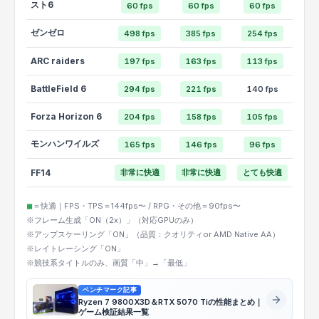
スト6
60 fps
60 fps
60 fps
ゼンゼロ
498 fps
385 fps
254 fps
ARC raiders
197 fps
163 fps
113 fps
BattleField 6
294 fps
221 fps
140 fps
Forza Horizon 6
204 fps
158 fps
105 fps
モンハンワイルズ
165 fps
146 fps
96 fps
FF14
非常に快適
非常に快適
とても快適
◼︎
＝快適｜FPS・TPS＝144fps〜 / RPG・その他＝90fps〜
※フレーム生成「ON（2x）」（対応GPUのみ）
※アップスケーリング「ON」（品質：クオリティor AMD Native AA）
※レイトレーシング「ON」
※競技系タイトルのみ、画質「中」→「最低」
ベンチマーク記事
Ryzen 7 9800X3D＆RTX 5070 Tiの性能まとめ｜
ゲーム検証結果一覧