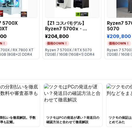
7 5700X
【Z1 コスパモデル】
Ryzen7 57
0XT
Ryzen7 5700x・
5070
RTX5070
700
¥204,800
¥209,800
N！
価格DOWN！
価格DOWN！
5700X / RX 7800 XT
Ryzen 7 5700X / RTX 5070
Ryzen 7 5700
16GB (8GB×2) DDR4
(12GB) / 16GB (16GB×1) DDR4
(12GB) / 16GB 
割払いを徹底解説。手数
ツクモはPCの発送が遅い？発送日の
ツクモの保証は
準も記載。
確認方法と合わせて徹底解説
とめてみた