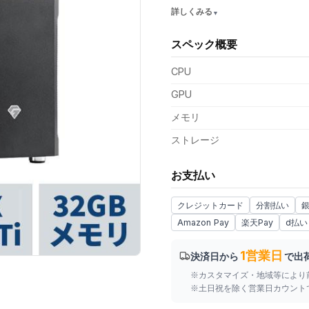
詳しくみる
スペック概要
支払い額（値引き・送料込み）
CPU
GPU
メモリ
ストレージ
お支払い
クレジットカード
分割払い
Amazon Pay
楽天Pay
d払い
1営業日
決済日から
で出
※カスタマイズ・地域等により
※土日祝を除く営業日カウント