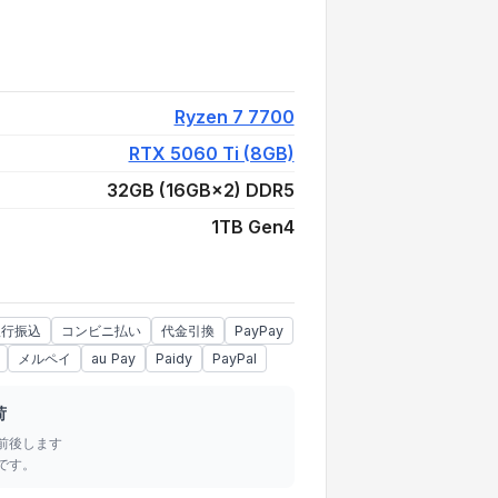
¥244,880
Ryzen 7 7700
RTX 5060 Ti (8GB)
32GB (16GB×2) DDR5
1TB Gen4
銀行振込
コンビニ払い
代金引換
PayPay
メルペイ
au Pay
Paidy
PayPal
荷
前後します
です。