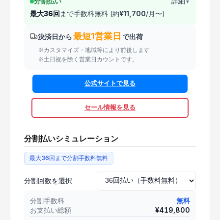
分割払い
詳細
▼
最大
36
回
まで手数料無料 (約
¥
11,700
/月〜)
最短1営業日
決済日から
で出荷
※カスタマイズ・地域等により前後します
※土日祝を除く営業日カウントです。
公式サイトで見る
セール情報を見る
分割払いシミュレーション
最大36回まで分割手数料無料
分割回数を選択
分割手数料
無料
お支払い総額
¥
419,800