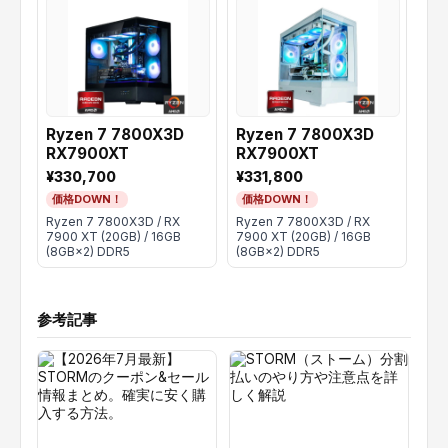
Ryzen 7 7800X3D
Ryzen 7 7800X3D
Ry
RX7900XT
RX7900XT
RX
¥330,700
¥331,800
¥3
価格DOWN！
価格DOWN！
価
Ryzen 7 7800X3D / RX
Ryzen 7 7800X3D / RX
Ryz
7900 XT (20GB) / 16GB
7900 XT (20GB) / 16GB
790
(8GB×2) DDR5
(8GB×2) DDR5
(8G
参考記事