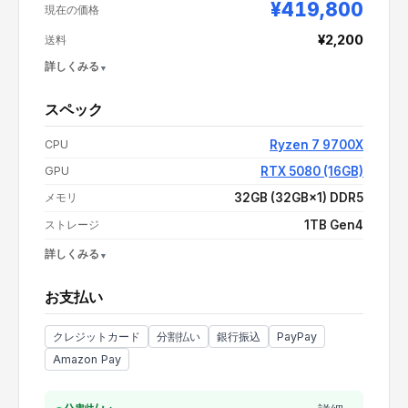
¥419,800
現在の価格
¥2,200
送料
詳しくみる
スペック
支払い額（値引き・送料込み）
¥422,000
CPU
Ryzen 7 9700X
GPU
RTX 5080 (16GB)
メモリ
32GB (32GB×1) DDR5
ストレージ
1TB Gen4
詳しくみる
OS
Windows 11 Home
お支払い
電源
1200W 80PLUS GOLD電源
CPUクーラー
大型空冷
クレジットカード
分割払い
銀行振込
PayPay
Amazon Pay