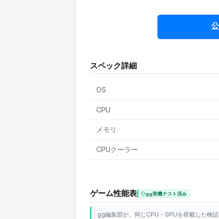
公
スペック詳細
OS
CPU
メモリ
CPUクーラー
ゲーム性能表
gg実機テスト済み
gg編集部が、同じCPU・GPUを搭載した検