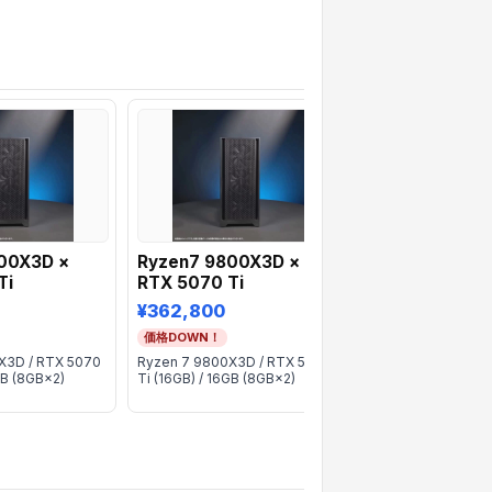
00X3D ×
Ryzen7 9800X3D ×
FRGKB550/C/
Ti
RTX 5070 Ti
¥317,800
¥362,800
価格DOWN！
価格DOWN！
Ryzen 7 5700X / R
(16GB) / 32GB (16
X3D / RTX 5070
Ryzen 7 9800X3D / RTX 5070
GB (8GB×2)
Ti (16GB) / 16GB (8GB×2)