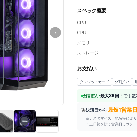
スペック概要
支払い額（値引き・送料込み）
CPU
GPU
›
メモリ
ストレージ
お支払い
クレジットカード
分割払い
分割払い
最大
36
回
まで手数
最短1営業
決済日から
※カスタマイズ・地域等により
※土日祝を除く営業日カウント