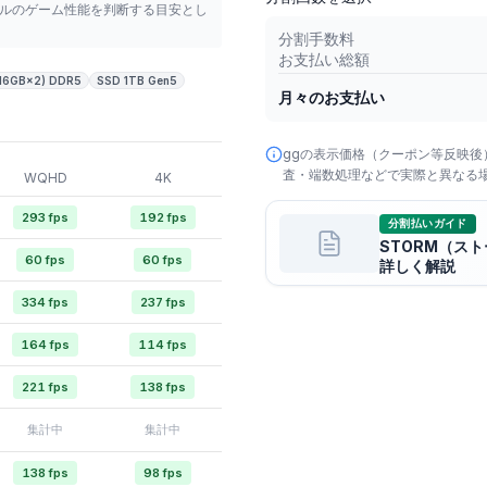
デルのゲーム性能を判断する目安とし
分割手数料
お支払い総額
6GB×2) DDR5
SSD 1TB Gen5
月々のお支払い
ggの表示価格（クーポン等反映後
査・端数処理などで実際と異なる
WQHD
4K
293 fps
192 fps
分割払いガイド
STORM（ス
60 fps
60 fps
詳しく解説
334 fps
237 fps
164 fps
114 fps
221 fps
138 fps
集計中
集計中
138 fps
98 fps