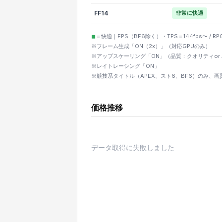
FF14
非常に快適
◼︎
＝快適｜FPS（BF6除く）・TPS＝144fps〜 / R
※フレーム生成「ON（2x）」（対応GPUのみ）
※アップスケーリング「ON」（品質：クオリティor AMD
※レイトレーシング「ON」
※競技系タイトル（APEX、スト6、BF6）のみ、
価格推移
データ取得に失敗しました