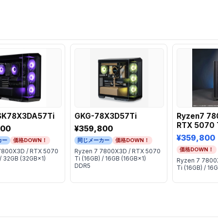
SK78X3DA57Ti
GKG-78X3D57Ti
Ryzen7 78
RTX 5070 
800
¥359,800
¥359,800
カー
価格DOWN！
同じメーカー
価格DOWN！
価格DOWN！
7800X3D / RTX 5070
Ryzen 7 7800X3D / RTX 5070
 / 32GB (32GB×1)
Ti (16GB) / 16GB (16GB×1)
Ryzen 7 7800
DDR5
Ti (16GB) / 16