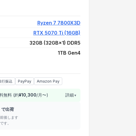
¥372,000
Ryzen 7 7800X3D
RTX 5070 Ti (16GB)
32GB (32GB×1) DDR5
1TB Gen4
銀行振込
PayPay
Amazon Pay
料無料 (約
¥
10,300
/月〜)
詳細
▼
日
で出荷
前後します
です。