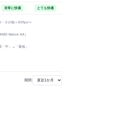
非常に快適
とても快適
PG・その他＝90fps〜
 Native AA）
画質「中」→「最低」
期間: