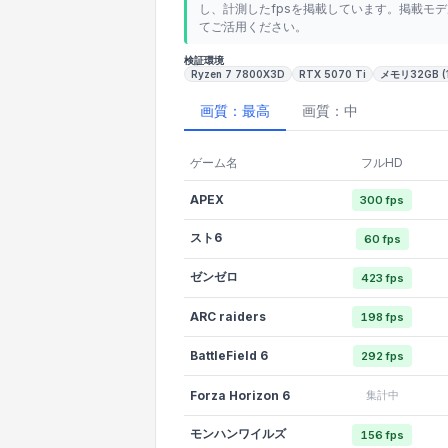
し、計測したfpsを掲載しています。掲載モ
てご活用ください。
検証環境
Ryzen 7 7800X3D
RTX 5070 Ti
メモリ32GB (1
画質：最高
画質：中
ゲーム名
フルHD
APEX
300 fps
スト6
60 fps
ゼンゼロ
423 fps
ARC raiders
198 fps
BattleField 6
292 fps
Forza Horizon 6
集計中
モンハンワイルズ
156 fps