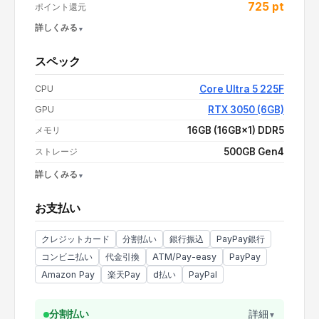
725
pt
ポイント還元
詳しくみる
スペック
買い替え応援 3,000円OFF COUPON
-
¥3,000
CPU
Core Ultra 5 225F
支払い額（値引き・送料込み）
¥145,280
GPU
RTX 3050 (6GB)
メモリ
16GB (16GB×1) DDR5
ストレージ
500GB Gen4
詳しくみる
OS
Windows 11 Home
お支払い
電源
550W 80PLUS BRONZE
CPUクーラー
空冷
クレジットカード
分割払い
銀行振込
PayPay銀行
コンビニ払い
代金引換
ATM/Pay-easy
PayPay
Amazon Pay
楽天Pay
d払い
PayPal
分割払い
詳細
▼