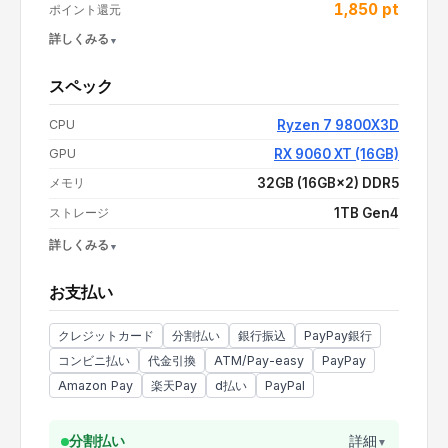
1,850
pt
ポイント還元
詳しくみる
スペック
買い替え応援 3,000円OFF COUPON
-
¥3,000
CPU
Ryzen 7 9800X3D
支払い額（値引き・送料込み）
¥370,280
GPU
RX 9060 XT (16GB)
メモリ
32GB (16GB×2) DDR5
ストレージ
1TB Gen4
詳しくみる
OS
Windows 11 Home
お支払い
電源
650W 80PLUS BRONZE
CPUクーラー
水冷
クレジットカード
分割払い
銀行振込
PayPay銀行
コンビニ払い
代金引換
ATM/Pay-easy
PayPay
Amazon Pay
楽天Pay
d払い
PayPal
分割払い
詳細
▼