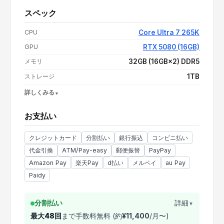
スペック
支払い額（値引き・送料込み）
¥544,800
CPU
Core Ultra 7 265K
GPU
RTX 5080 (16GB)
メモリ
32GB (16GB×2) DDR5
ストレージ
1TB
詳しくみる
OS
Windows 11 Home
お支払い
電源
1000W 80PLUS PLATINUM
CPUクーラー
水冷
クレジットカード
分割払い
銀行振込
コンビニ払い
代金引換
ATM/Pay-easy
郵便振替
PayPay
Amazon Pay
楽天Pay
d払い
メルペイ
au Pay
Paidy
分割払い
詳細
▼
最大
48
回
まで手数料無料 (約
¥
11,400
/月〜)