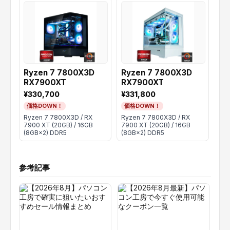
Ryzen 7 7800X3D
Ryzen 7 7800X3D
Ry
RX7900XT
RX7900XT
RX
¥330,700
¥331,800
¥3
価格DOWN！
価格DOWN！
価
Ryzen 7 7800X3D / RX
Ryzen 7 7800X3D / RX
Ryz
7900 XT (20GB) / 16GB
7900 XT (20GB) / 16GB
790
(8GB×2) DDR5
(8GB×2) DDR5
(8G
参考記事