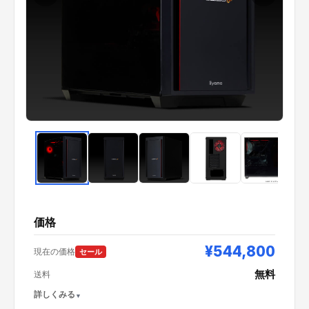
価格
¥544,800
現在の価格
セール
無料
送料
詳しくみる