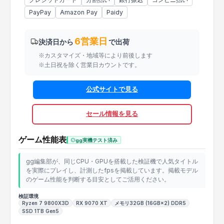
PayPay
Amazon Pay
Paidy
6営業日
決済日から
で出荷
※カスタマイズ・地域等により前後します
※土日祝を除く営業日カウントです。
公式サイトで見る
セール情報を見る
ゲーム性能表
gg実機テスト済み
gg編集部が、同じCPU・GPUを搭載した検証機で人気タイトル
を実際にプレイし、計測したfpsを掲載しています。掲載モデル
のゲーム性能を判断する目安としてご活用ください。
検証環境
Ryzen 7 9800X3D
RX 9070 XT
メモリ32GB (16GB×2) DDR5
SSD 1TB Gen5