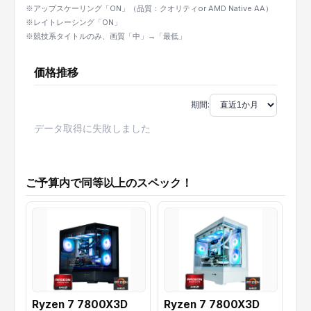
※アップスケーリング「ON」（品質：クオリティor AMD Native AA）
※レイトレーシング「ON」
※競技系タイトルのみ、画質「中」→「最低」
価格推移
期間:
データ取得に失敗しました
ご予算内で同等以上のスペック！
Ryzen 7 7800X3D
Ryzen 7 7800X3D
Ry