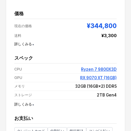
価格
¥344,800
現在の価格
¥3,300
送料
詳しくみる
スペック
支払い額（値引き・送料込み）
¥348,100
CPU
Ryzen 7 9800X3D
GPU
RX 9070 XT (16GB)
メモリ
32GB (16GB×2) DDR5
ストレージ
2TB Gen4
詳しくみる
OS
Windows 11 Home
お支払い
電源
750W 80PLUS PLATINUM
CPUクーラー
空冷
クレジットカード
分割払い
銀行振込
コンビニ払い