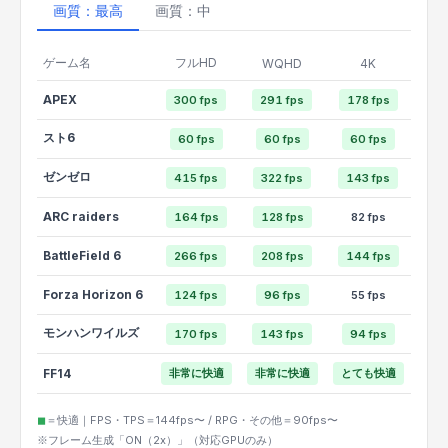
画質：最高
画質：中
ゲーム名
フルHD
WQHD
4K
APEX
300 fps
291 fps
178 fps
スト6
60 fps
60 fps
60 fps
ゼンゼロ
415 fps
322 fps
143 fps
ARC raiders
164 fps
128 fps
82 fps
BattleField 6
266 fps
208 fps
144 fps
Forza Horizon 6
124 fps
96 fps
55 fps
モンハンワイルズ
170 fps
143 fps
94 fps
FF14
非常に快適
非常に快適
とても快適
◼︎
＝快適｜FPS・TPS＝144fps〜 / RPG・その他＝90fps〜
※フレーム生成「ON（2x）」（対応GPUのみ）