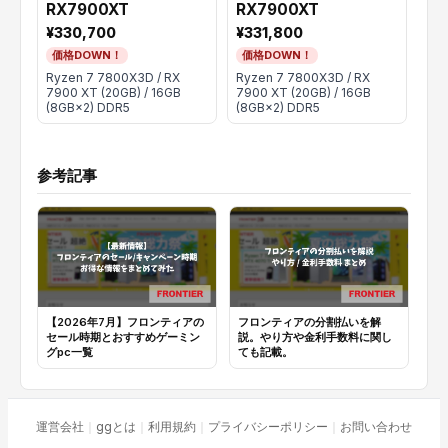
RX7900XT
RX7900XT
RX
¥330,700
¥331,800
¥2
価格DOWN！
価格DOWN！
価
Ryzen 7 7800X3D / RX
Ryzen 7 7800X3D / RX
Ryz
7900 XT (20GB) / 16GB
7900 XT (20GB) / 16GB
XT 
(8GB×2) DDR5
(8GB×2) DDR5
DD
参考記事
【2026年7月】フロンティアの
フロンティアの分割払いを解
フ
セール時期とおすすめゲーミン
説。やり方や金利手数料に関し
解
グpc一覧
ても記載。
た
運営会社
｜
ggとは
｜
利用規約
｜
プライバシーポリシー
｜
お問い合わせ