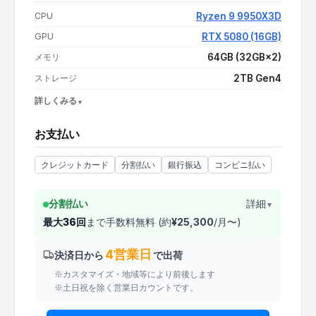
支払い額（値引き・送料込み）
¥909,800
CPU
Ryzen 9 9950X3D
GPU
RTX 5080 (16GB)
メモリ
64GB (32GB×2)
ストレージ
2TB Gen4
詳しくみる
OS
Windows 11 Home
お支払い
電源
1000W 80PLUS PLATINUM
CPUクーラー
水冷
クレジットカード
分割払い
銀行振込
コンビニ払い
分割払い
詳細
▼
最大
36
回
まで手数料無料 (約
¥
25,300
/月〜)
4営業日
決済日から
で出荷
※カスタマイズ・地域等により前後します
※土日祝を除く営業日カウントです。