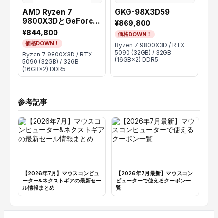
AMD Ryzen 7
GKG-98X3D59
FR
9800X3DとGeForce
¥869,800
¥8
RTX 5090 Founders
¥844,800
価格DOWN！
価
Edition搭載ミニタワー
価格DOWN！
Ryzen 7 9800X3D / RTX
Cor
ゲーミングPC
5090 (32GB) / 32GB
509
Ryzen 7 9800X3D / RTX
(16GB×2) DDR5
(16
5090 (32GB) / 32GB
(16GB×2) DDR5
参考記事
【2026年7月】マウスコンピュ
【2026年7月最新】マウスコン
【
ーター&ネクストギアの最新セー
ピューターで使えるクーポン一
タ
ル情報まとめ
覧
金