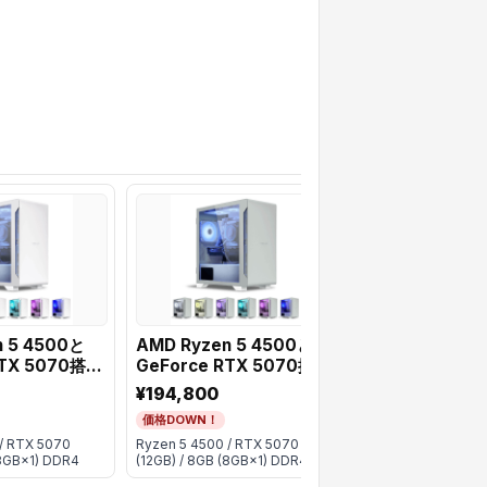
n 5 4500と
AMD Ryzen 5 4500と
ミニタワーPC
RTX 5070搭載
GeForce RTX 5070搭載
AeroStream R
ゲーミング
ミニタワーゲーミング
E251B/CP3 Ry
¥194,800
¥184,980
るカラーバリエ
PC【選べるカラーバリエ
5700X
価格DOWN！
価格DOWN！
ーション】
/RTX5060Ti(
/ RTX 5070
Ryzen 5 4500 / RTX 5070
Ryzen 7 5700X / R
/32GBメモリ /1
(8GB×1) DDR4
(12GB) / 8GB (8GB×1) DDR4
(8GB) / 32GB (32G