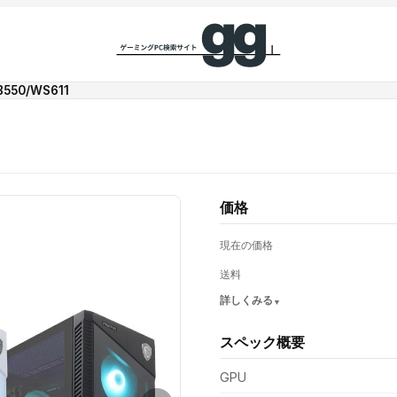
550/WS611
価格
現在の価格
送料
詳しくみる
スペック概要
支払い額（値引き・送料込み）
GPU