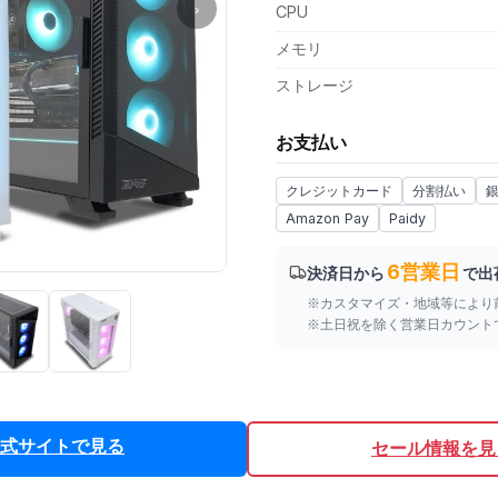
›
CPU
メモリ
ストレージ
お支払い
クレジットカード
分割払い
Amazon Pay
Paidy
6営業日
決済日から
で出
※カスタマイズ・地域等により
※土日祝を除く営業日カウント
式サイトで見る
セール情報を見