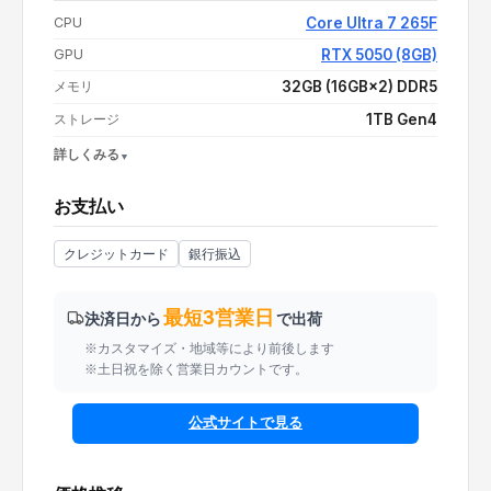
支払い額（値引き・送料込み）
¥264,800
CPU
Core Ultra 7 265F
GPU
RTX 5050 (8GB)
メモリ
32GB (16GB×2) DDR5
ストレージ
1TB Gen4
詳しくみる
OS
Windows 11 Home
お支払い
電源
650W 80PLUS BRONZE
CPUクーラー
空冷
クレジットカード
銀行振込
最短3営業日
決済日から
で出荷
※カスタマイズ・地域等により前後します
※土日祝を除く営業日カウントです。
公式サイトで見る