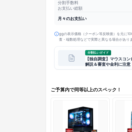
分割手数料
お支払い総額
月々のお支払い
ggの表示価格（クーポン等反映後）を元に1
査・端数処理などで実際と異なる場合があり
分割払いガイド
【独自調査】マウスコン
解説＆審査や金利に注意
ご予算内で同等以上のスペック！