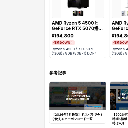
AMD Ryzen 5 4500と
AMD R
GeForce RTX 5070搭載
GeFor
ミニタワーゲーミング
ミニタ
¥194,800
¥194,8
PC【選べるカラーバリエ
PC【選
価格DOWN！
価格DOW
ーション】
ーショ
Ryzen 5 4500 / RTX 5070
Ryzen 5 
(12GB) / 8GB (8GB×1) DDR4
(12GB) / 
参考記事
【2026年7月最新】ドスパラで今す
【2026
ぐ使えるクーポンコード一覧
時期&情報
時は⚪︎月！