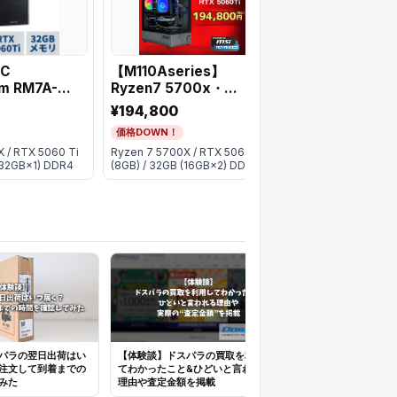
C
【M110Aseries】
Ryzen 7 5700
m RM7A-
Ryzen7 5700x・
RTX5060Ti
 Ryzen7
RTX5060Ti 8G
¥194,800
¥153,800
価格DOWN！
価格DOWN！
Ti(8GB版)
 / RTX 5060 Ti
Ryzen 7 5700X / RTX 5060 Ti
Ryzen 7 5700X / R
 /1TB SSD
(32GB×1) DDR4
(8GB) / 32GB (16GB×2) DDR4
(8GB) / 16GB (8GB
パラの翌日出荷はい
【体験談】ドスパラの買取を利用し
ドスパラ保証はいら
注文して到着までの
てわかったこと&ひどいと言われる
や必要性をシンプル
みた
理由や査定金額を掲載