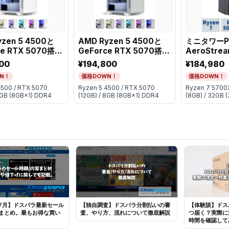
yzen 5 4500と
AMD Ryzen 5 4500と
ミニタワーP
ce RTX 5070搭載
GeForce RTX 5070搭載
AeroStrea
ワーゲーミング
ミニタワーゲーミング
E251B/CP3
00
¥194,800
¥184,980
べるカラーバリエ
PC【選べるカラーバリエ
5700X
N！
価格DOWN！
価格DOWN！
ン】
ーション】
/RTX5060
4500 / RTX 5070
Ryzen 5 4500 / RTX 5070
Ryzen 7 5700X
/32GBメモリ
8GB (8GB×1) DDR4
(12GB) / 8GB (8GB×1) DDR4
(8GB) / 32GB 
年7月】ドスパラ最新セール
【独自調査】ドスパラ分割払いの審
【体験談】ドス
まとめ。最もお得な買い
査、やり方、流れについて徹底解説
つ届く？実際に
時間を確認して