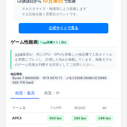
10営業日
決済日から
で出荷
※カスタマイズ・地域等により前後します
※土日祝を除く営業日カウントです。
公式サイトで見る
ゲーム性能表
gg実機テスト済み
gg編集部が、同じCPU・GPUを搭載した検証機で人気タイトル
を実際にプレイし、計測したfpsを掲載しています。掲載モデル
のゲーム性能を判断する目安としてご活用ください。
検証環境
Ryzen 7 9800X3D
RTX 5070 Ti
メモリ32GB (16GB×2) DDR5
SSD 1TB Gen5
画質：最高
画質：中
ゲーム名
フルHD
WQHD
4K
APEX
300 fps
295 fps
196 fps