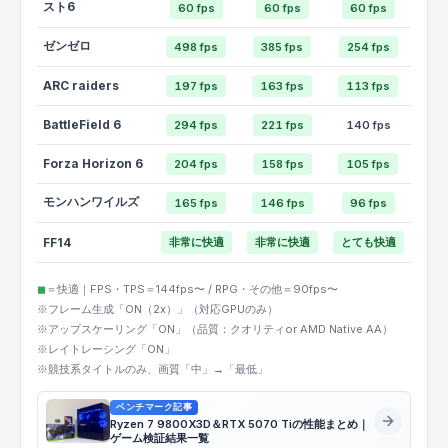
スト6
60 fps
60 fps
60 fps
ゼンゼロ
498 fps
385 fps
254 fps
ARC raiders
197 fps
163 fps
113 fps
BattleField 6
294 fps
221 fps
140 fps
Forza Horizon 6
204 fps
158 fps
105 fps
モンハンワイルズ
165 fps
146 fps
96 fps
FF14
非常に快適
非常に快適
とても快適
◼︎
＝快適｜FPS・TPS＝144fps〜 / RPG・その他＝90fps〜
※フレーム生成「ON（2x）」（対応GPUのみ）
※アップスケーリング「ON」（品質：クオリティor AMD Native AA）
※レイトレーシング「ON」
※競技系タイトルのみ、画質「中」→「最低」
ベンチマーク記事
Ryzen 7 9800X3D＆RTX 5070 Tiの性能まとめ｜
ゲーム検証結果一覧