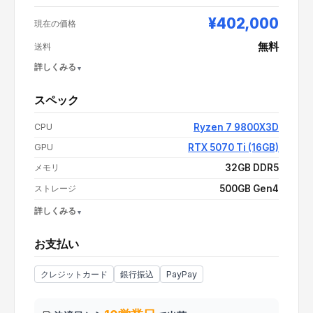
¥402,000
現在の価格
無料
送料
詳しくみる
スペック
支払い額（値引き・送料込み）
¥402,000
CPU
Ryzen 7 9800X3D
GPU
RTX 5070 Ti (16GB)
メモリ
32GB DDR5
ストレージ
500GB Gen4
詳しくみる
OS
Windows 11 Home
お支払い
電源
情報なし
CPUクーラー
情報なし
クレジットカード
銀行振込
PayPay