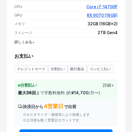
支払い額（値引き・送料込み）
¥529,800
CPU
Core i7-14700F
GPU
RX 9070 (16GB)
メモリ
32GB (16GB×2)
ストレージ
2TB Gen4
詳しくみる
OS
Windows 11 Home
お支払い
電源
750W 80PLUS BRONZE
CPUクーラー
空冷
クレジットカード
分割払い
銀行振込
コンビニ払い
分割払い
詳細
▼
最大
36
回
まで手数料無料 (約
¥
14,700
/月〜)
4営業日
決済日から
で出荷
※カスタマイズ・地域等により前後します
※土日祝を除く営業日カウントです。