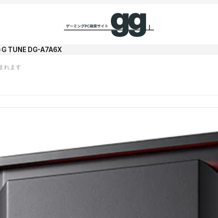
›
G TUNE DG-A7A6X
まれます