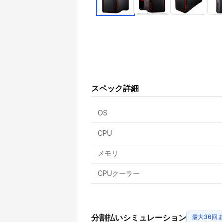
スペック詳細
OS
CPU
メモリ
CPUクーラー
分割払いシミュレーション
最大36回