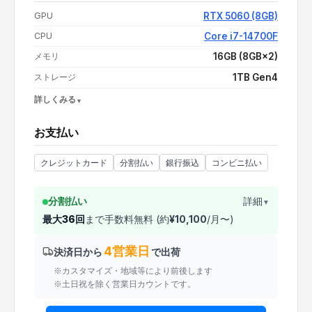
支払い額（値引き・送料込み）
¥364,800
GPU
RTX 5060 (8GB)
CPU
Core i7-14700F
メモリ
16GB (8GB×2)
ストレージ
1TB Gen4
詳しくみる
OS
Windows 11 Home
お支払い
電源
750W 80PLUS BRONZE
CPUクーラー
空冷
クレジットカード
分割払い
銀行振込
コンビニ払い
分割払い
詳細
▼
最大
36
回
まで手数料無料 (約
¥
10,100
/月〜)
4営業日
決済日から
で出荷
※カスタマイズ・地域等により前後します
※土日祝を除く営業日カウントです。