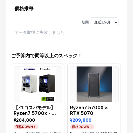
価格推移
期間:
データ取得に失敗しました
ご予算内で同等以上のスペック！
【Z1 コスパモデル】
Ryzen7 5700X ×
【
Ryzen7 5700x・
RTX 5070
Ry
RTX5070
RT
¥204,800
¥209,800
¥2
価格DOWN！
価格DOWN！
価