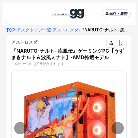
保存・履歴
デスクトップ一覧
アストロメダ
『NARUTO-ナルト- 疾風伝』ゲーミングPC【...
TOP
›
›
›
アストロメダ
『NARUTO-ナルト- 疾風伝』ゲーミングPC【うず
まきナルト＆波風ミナト】-AMD特選モデル
このページにはPRが含まれます
‹
›