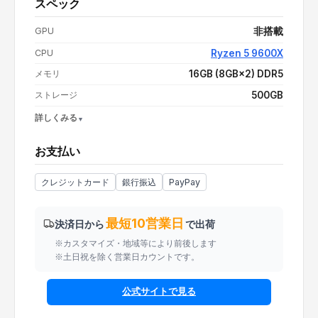
スペック
支払い額（値引き・送料込み）
¥224,079
GPU
非搭載
CPU
Ryzen 5 9600X
メモリ
16GB (8GB×2) DDR5
ストレージ
500GB
詳しくみる
OS
Windows 11 Home
お支払い
電源
情報なし
CPUクーラー
情報なし
クレジットカード
銀行振込
PayPay
最短10営業日
決済日から
で出荷
※カスタマイズ・地域等により前後します
※土日祝を除く営業日カウントです。
公式サイトで見る