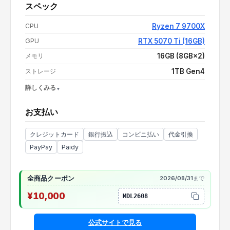
スペック
値引き
-
¥10,000
全商品クーポン
-
¥10,000
CPU
Ryzen 7 9700X
GPU
RTX 5070 Ti (16GB)
支払い額（値引き・送料込み）
¥333,100
メモリ
16GB (8GB×2)
ストレージ
1TB Gen4
詳しくみる
OS
Windows 11 Home
お支払い
電源
情報なし
CPUクーラー
情報なし
クレジットカード
銀行振込
コンビニ払い
代金引換
PayPay
Paidy
全商品クーポン
2026/08/31
まで
¥10,000
MDL2608
公式サイトで見る