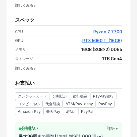
詳しくみる
スペック
買い替え応援 3,000円OFF COUPON
-
¥3,000
CPU
Ryzen 7 7700
支払い額（値引き・送料込み）
¥400,280
GPU
RTX 5060 Ti (16GB)
メモリ
16GB (8GB×2) DDR5
ストレージ
1TB Gen4
詳しくみる
OS
Windows 11 Home
お支払い
電源
650W 80PLUS BRONZE
CPUクーラー
水冷
クレジットカード
分割払い
銀行振込
PayPay銀行
コンビニ払い
代金引換
ATM/Pay-easy
PayPay
Amazon Pay
楽天Pay
d払い
PayPal
分割払い
詳細
▼
最大
36
回
まで手数料無料 (約
¥
11,000
/月〜)