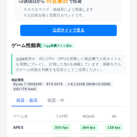
10営業日
決済日から
で出荷
※カスタマイズ・地域等により前後します
※土日祝を除く営業日カウントです。
公式サイトで見る
ゲーム性能表
gg実機テスト済み
gg編集部が、同じCPU・GPUを搭載した検証機で人気タイトル
を実際にプレイし、計測したfpsを掲載しています。掲載モデル
のゲーム性能を判断する目安としてご活用ください。
検証環境
Ryzen 7 7800X3D
RTX 5070
メモリ32GB (16GB×2) DDR5
SSD 1TB Gen5
画質：最高
画質：中
ゲーム名
フルHD
WQHD
4K
APEX
300 fps
264 fps
158 fps