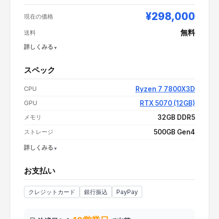
¥298,000
現在の価格
無料
送料
詳しくみる
スペック
支払い額（値引き・送料込み）
¥298,000
CPU
Ryzen 7 7800X3D
GPU
RTX 5070 (12GB)
メモリ
32GB DDR5
ストレージ
500GB Gen4
詳しくみる
OS
Windows 11 Home
お支払い
電源
情報なし
CPUクーラー
情報なし
クレジットカード
銀行振込
PayPay