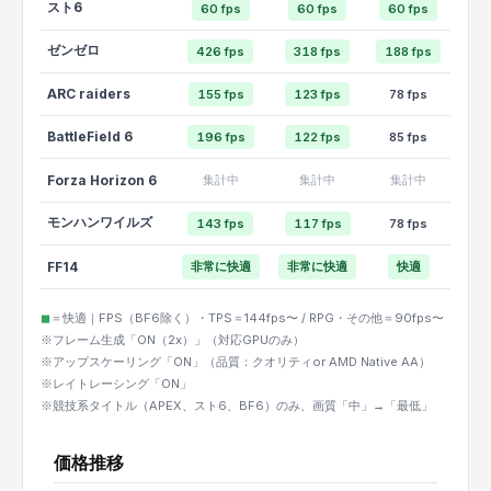
スト6
60 fps
60 fps
60 fps
ゼンゼロ
426 fps
318 fps
188 fps
ARC raiders
155 fps
123 fps
78 fps
BattleField 6
196 fps
122 fps
85 fps
Forza Horizon 6
集計中
集計中
集計中
モンハンワイルズ
143 fps
117 fps
78 fps
FF14
非常に快適
非常に快適
快適
◼︎
＝快適｜FPS（BF6除く）・TPS＝144fps〜 / RPG・その他＝90fps〜
※フレーム生成「ON（2x）」（対応GPUのみ）
※アップスケーリング「ON」（品質：クオリティor AMD Native AA）
※レイトレーシング「ON」
※競技系タイトル（APEX、スト6、BF6）のみ、画質「中」→「最低」
価格推移