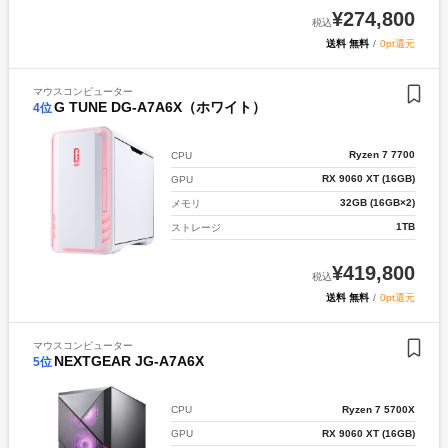
¥
274,800
税込
送料 無料
/
0pt還元
マウスコンピューター
G TUNE DG-A7A6X（ホワイト）
4
位
Ryzen 7 7700
CPU
RX 9060 XT (16GB)
GPU
32GB (16GB×2)
メモリ
1TB
ストレージ
¥
419,800
税込
送料 無料
/
0pt還元
マウスコンピューター
NEXTGEAR JG-A7A6X
5
位
Ryzen 7 5700X
CPU
RX 9060 XT (16GB)
GPU