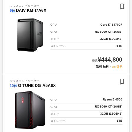
マウスコンピューター
DAIV KM-I7A6X
9
位
Core i7-14700F
CPU
RX 9060 XT (16GB)
GPU
32GB (16GB×2)
メモリ
1TB
ストレージ
¥
444,800
税込
送料 無料
/
0pt還元
マウスコンピューター
G TUNE DG-A5A6X
10
位
Ryzen 5 4500
CPU
RX 9060 XT (16GB)
GPU
32GB (16GB×2)
メモリ
1TB
ストレージ