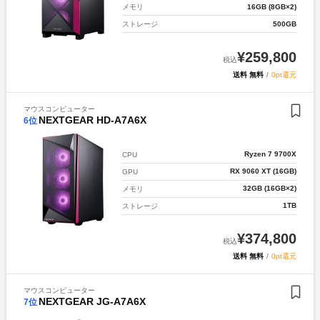
16GB (8GB×2)
メモリ
500GB
ストレージ
¥
259,800
税込
送料 無料
/
0pt還元
マウスコンピューター
NEXTGEAR HD-A7A6X
6
位
Ryzen 7 9700X
CPU
RX 9060 XT (16GB)
GPU
32GB (16GB×2)
メモリ
1TB
ストレージ
¥
374,800
税込
送料 無料
/
0pt還元
マウスコンピューター
NEXTGEAR JG-A7A6X
7
位