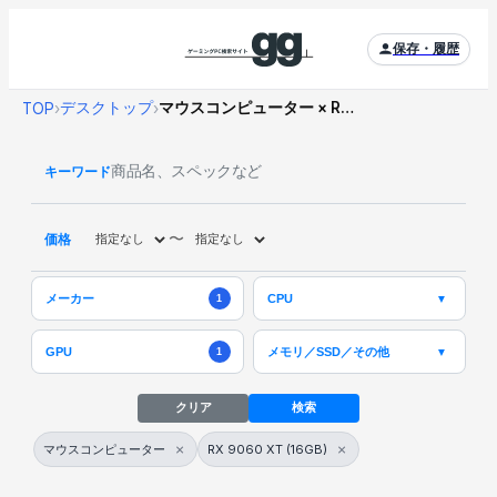
保存・履歴
デスクトップ
マウスコンピューター × RX 9060 XT (16GB)
TOP
›
›
キーワード
〜
価格
メーカー
CPU
▼
1
メモリ／SSD／その他
GPU
▼
1
クリア
検索
×
×
マウスコンピューター
RX 9060 XT (16GB)