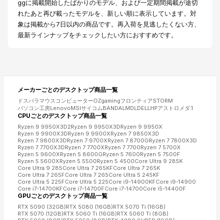
ggに掲載開始したばかりのモデル、および一定期間掲載が途切
れたあと再び載ったモデルを、新しい順に表示しています。対
象は掲載から7日以内の商品です。再入荷を見逃したくない方、
最新ラインナップをチェックしたい方におすすめです。
メーカーごとの
デスクトップ
商品一覧
ドスパラ
マウスコンピューター
OZgaming
フロンティア
STORM
パソコン工房
Lenovo
MSI
サイコム
BANDAL
MDL
DELL
HP
アストロメダ
.1
CPUごとの
デスクトップ
商品一覧
Ryzen 9 9950X3D2
Ryzen 9 9950X3D
Ryzen 9 9950X
Ryzen 9 9900X3D
Ryzen 9 9900X
Ryzen 7 9850X3D
Ryzen 7 9800X3D
Ryzen 7 9700X
Ryzen 7 8700G
Ryzen 7 7800X3D
Ryzen 7 7700X3D
Ryzen 7 7700X
Ryzen 7 7700
Ryzen 7 5700X
Ryzen 5 9600X
Ryzen 5 8600G
Ryzen 5 7600
Ryzen 5 7500F
Ryzen 5 5600X
Ryzen 5 5500
Ryzen 5 4500
Core Ultra 9 285K
Core Ultra 9 285
Core Ultra 7 265KF
Core Ultra 7 265K
Core Ultra 7 265F
Core Ultra 7 265
Core Ultra 5 245KF
Core Ultra 5 225F
Core Ultra 5 225
Core i9-14900KF
Core i9-14900
Core i7-14700KF
Core i7-14700F
Core i7-14700
Core i5-14400F
GPUごとの
デスクトップ
商品一覧
RTX 5090 (32GB)
RTX 5080 (16GB)
RTX 5070 Ti (16GB)
RTX 5070 (12GB)
RTX 5060 Ti (16GB)
RTX 5060 Ti (8GB)