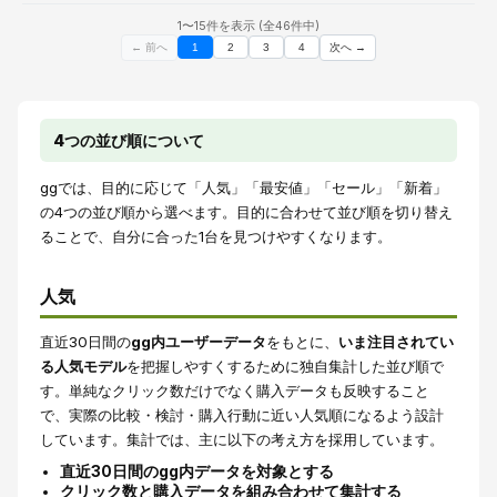
1
〜
15
件を表示 (全
46
件中)
← 前へ
次へ →
1
2
3
4
4つの並び順について
ggでは、目的に応じて「人気」「最安値」「セール」「新着」
の4つの並び順から選べます。目的に合わせて並び順を切り替え
ることで、自分に合った1台を見つけやすくなります。
人気
直近30日間の
gg内ユーザーデータ
をもとに、
いま注目されてい
る人気モデル
を把握しやすくするために独自集計した並び順で
す。単純なクリック数だけでなく購入データも反映すること
で、実際の比較・検討・購入行動に近い人気順になるよう設計
しています。集計では、主に以下の考え方を採用しています。
直近30日間のgg内データを対象とする
クリック数と購入データを組み合わせて集計する