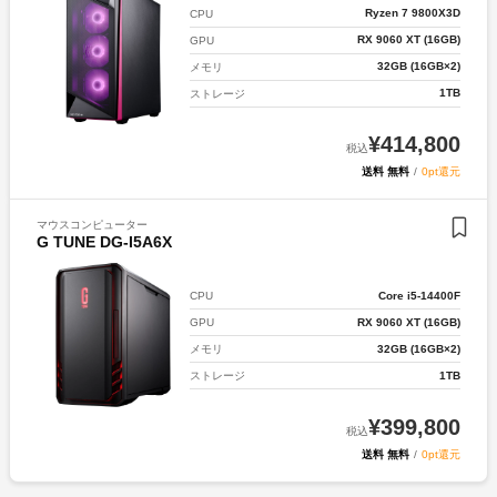
Ryzen 7 9800X3D
CPU
RX 9060 XT (16GB)
GPU
32GB (16GB×2)
メモリ
1TB
ストレージ
¥
414,800
税込
送料 無料
/
0pt還元
マウスコンピューター
G TUNE DG-I5A6X
Core i5-14400F
CPU
RX 9060 XT (16GB)
GPU
32GB (16GB×2)
メモリ
1TB
ストレージ
¥
399,800
税込
送料 無料
/
0pt還元