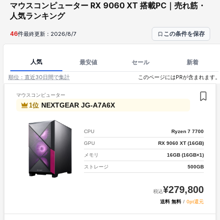
マウスコンピューター RX 9060 XT 搭載PC｜売れ筋・
人気ランキング
46
件
最終更新：
2026/8/7
この条件を保存
人気
最安値
セール
新着
順位：直近30日間で集計
このページにはPRが含まれます
マウスコンピューター
NEXTGEAR JG-A7A6X
1
位
Ryzen 7 7700
CPU
RX 9060 XT (16GB)
GPU
16GB (16GB×1)
メモリ
500GB
ストレージ
¥
279,800
税込
送料 無料
/
0pt還元