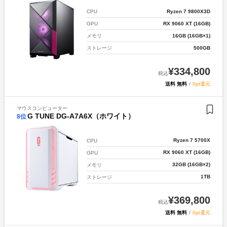
Ryzen 7 9800X3D
CPU
RX 9060 XT (16GB)
GPU
16GB (16GB×1)
メモリ
500GB
ストレージ
¥
334,800
税込
送料 無料
/
0pt還元
マウスコンピューター
G TUNE DG-A7A6X（ホワイト）
8
位
Ryzen 7 5700X
CPU
RX 9060 XT (16GB)
GPU
32GB (16GB×2)
メモリ
1TB
ストレージ
¥
369,800
税込
送料 無料
/
0pt還元