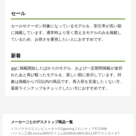
セール
セールやクーポン対象になっているモデルを、割引率が高い順
に掲載しています。通常時より安く買えるモデルのみを掲載し
ているため、お得さを重視したい人におすすめです。
新着
ggに掲載開始したばかりのモデル、および一定期間掲載が途切
れたあと再び載ったモデルを、新しい順に表示しています。対
象は掲載から7日以内の商品です。再入荷を見逃したくない方、
最新ラインナップをチェックしたい方におすすめです。
メーカーごとの
デスクトップ
商品一覧
ドスパラ
マウスコンピューター
OZgaming
フロンティア
STORM
パソコン工房
Lenovo
MSI
サイコム
BANDAL
MDL
DELL
HP
アストロメダ
.1