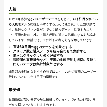
人気
直近30日間の
gg内ユーザーデータ
をもとに、
いま注目されてい
る人気モデル
を把握しやすくするために独自集計した並び順で
す。単純なクリック数だけでなく購入データも反映すること
で、実際の比較・検討・購入行動に近い人気順になるよう設計
しています。集計では、主に以下の考え方を採用しています。
直近30日間のgg内データを対象とする
クリック数と購入データを組み合わせて集計する
購入はクリックより強く評価する
短時間の重複操作など、実際の比較行動を適切に反映し
にくいデータは集計対象外とする
編集部の主観的なおすすめ順ではなく、gg内の実際のユーザー
行動をもとにした注目度の指標です。
最安値
販売価格が安いモデル順に掲載しています。できるだけ安いモ
デルを探したい方におすすめです。