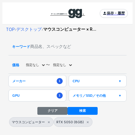
保存・履歴
デスクトップ
マウスコンピューター × RTX 5050 (8GB)
TOP
›
›
キーワード
〜
価格
メーカー
CPU
▼
1
メモリ／SSD／その他
GPU
▼
1
クリア
検索
×
×
マウスコンピューター
RTX 5050 (8GB)