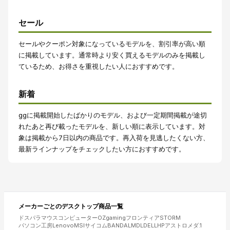
セール
セールやクーポン対象になっているモデルを、割引率が高い順
に掲載しています。通常時より安く買えるモデルのみを掲載し
ているため、お得さを重視したい人におすすめです。
新着
ggに掲載開始したばかりのモデル、および一定期間掲載が途切
れたあと再び載ったモデルを、新しい順に表示しています。対
象は掲載から7日以内の商品です。再入荷を見逃したくない方、
最新ラインナップをチェックしたい方におすすめです。
メーカーごとの
デスクトップ
商品一覧
ドスパラ
マウスコンピューター
OZgaming
フロンティア
STORM
パソコン工房
Lenovo
MSI
サイコム
BANDAL
MDL
DELL
HP
アストロメダ
.1