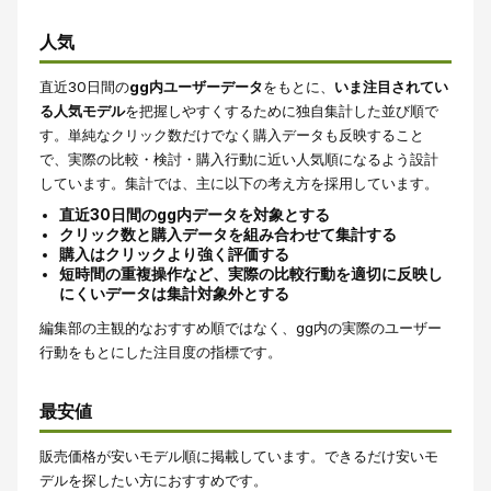
人気
直近30日間の
gg内ユーザーデータ
をもとに、
いま注目されてい
る人気モデル
を把握しやすくするために独自集計した並び順で
す。単純なクリック数だけでなく購入データも反映すること
で、実際の比較・検討・購入行動に近い人気順になるよう設計
しています。集計では、主に以下の考え方を採用しています。
直近30日間のgg内データを対象とする
クリック数と購入データを組み合わせて集計する
購入はクリックより強く評価する
短時間の重複操作など、実際の比較行動を適切に反映し
にくいデータは集計対象外とする
編集部の主観的なおすすめ順ではなく、gg内の実際のユーザー
行動をもとにした注目度の指標です。
最安値
販売価格が安いモデル順に掲載しています。できるだけ安いモ
デルを探したい方におすすめです。