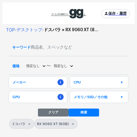
保存・履歴
デスクトップ
ドスパラ × RX 9060 XT (8GB)
TOP
›
›
キーワード
〜
価格
メーカー
CPU
▼
1
メモリ／SSD／その他
GPU
▼
1
クリア
検索
×
×
ドスパラ
RX 9060 XT (8GB)